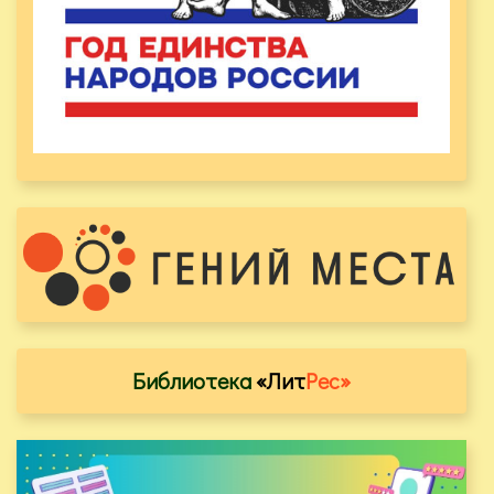
Библиотека
«Лит
Рес»