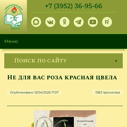
Перейти
+7 (3952) 36-95-66
к
основному
содержанию
Меню
Поиск по сайту
Не для вас роза красная цвела
Опубликовано 15/04/2026 17:07
1583 просмотра