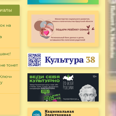
иалы
ок на
а
шанс!
 не тонет
«Ключ»
ду