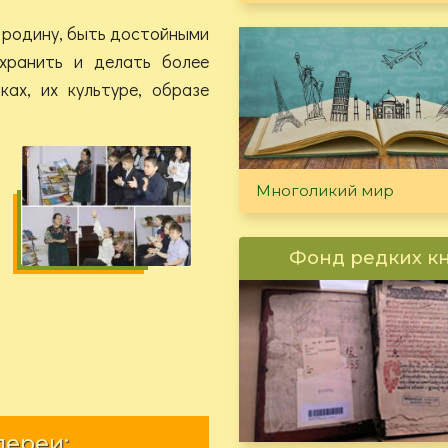
 родину, быть достойными
хранить и делать более
ах, их культуре, образе
Многоликий мир
Фонд редких к
лереи: