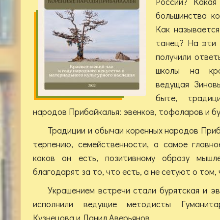
России? Какая
большинства к
Как называется
танец? На эти 
получили ответ
школы на кра
ведущая Зинов
быте, традици
народов Прибайкалья: эвенков, тофаларов и б
Традиции и обычаи коренных народов При
терпению, семейственности, а самое главно
каков он есть, позитивному образу мышл
благодарят за то, что есть, а не сетуют о том, 
Украшением встречи стали бурятская и эв
исполнили ведущие методисты Гуманита
Кузнецова и Данил Аверьянов.