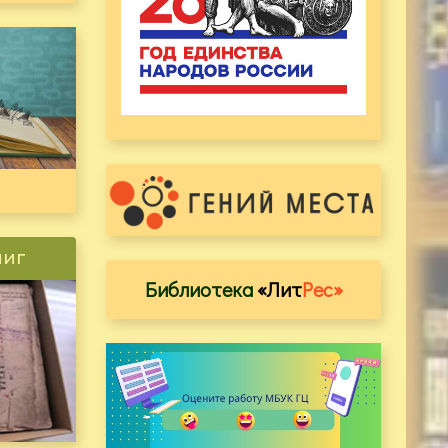
ниг
Библиотека
«Лит
Рес»