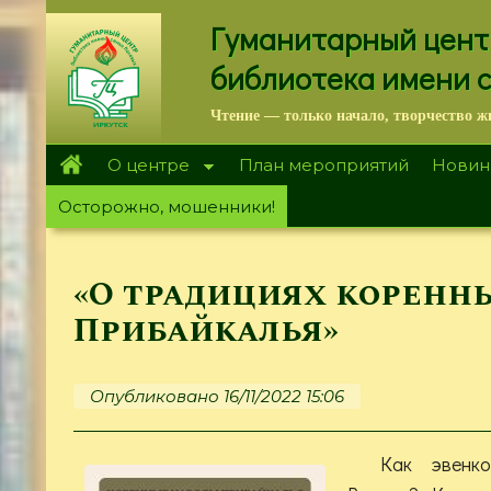
Перейти
Гуманитарный цент
к
основному
библиотека имени 
содержанию
Чтение — только начало, творчество ж
О центре
План мероприятий
Новин
Осторожно, мошенники!
«О традициях коренн
Прибайкалья»
Опубликовано 16/11/2022 15:06
Как эвенк