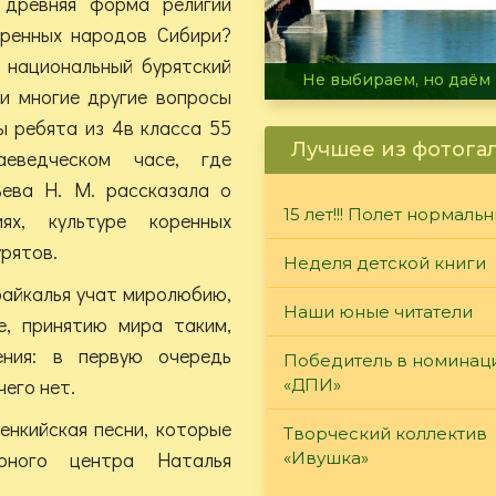
 древняя форма религии
оренных народов Сибири?
 национальный бурятский
В огне не горит, в воде 
и многие другие вопросы
ы ребята из 4в класса 55
Лучшее из фотога
еведческом часе, где
ьева Н. М. рассказала о
15 лет!!! Полет нормаль
ях, культуре коренных
урятов.
Неделя детской книги
байкалья учат миролюбию,
Наши юные читатели
е, принятию мира таким,
ения: в первую очередь
Победитель в номинац
чего нет.
«ДПИ»
енкийская песни, которые
Творческий коллектив
рного центра Наталья
«Ивушка»