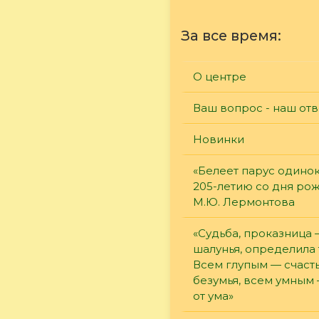
За все время:
О центре
Ваш вопрос - наш отв
Новинки
«Белеет парус одинок
205-летию со дня ро
М.Ю. Лермонтова
«Судьба, проказница
шалунья, определила 
Всем глупым — счасть
безумья, всем умным
от ума»