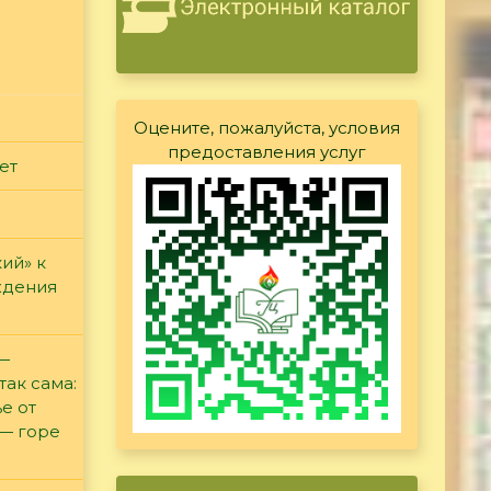
Оцените, пожалуйста, условия
предоставления услуг
ет
ий» к
ждения
 —
так сама:
е от
 — горе