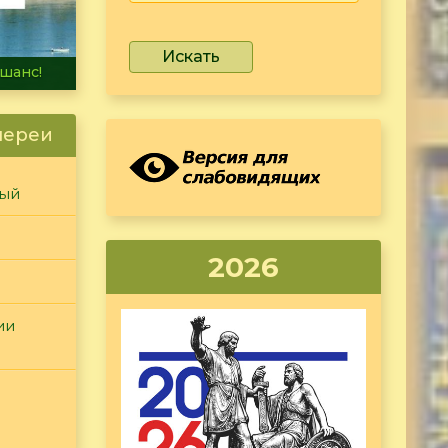
Искать
не тонет
лереи
ный
2026
ии