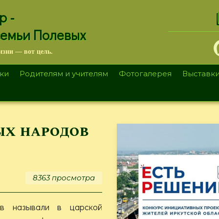
.
р -
семьи Полевых
изни — вот цель.
ки
Родителям и учителям
Фотогалерея
Выставк
ых народов
8363 просмотра
ов называли в царской