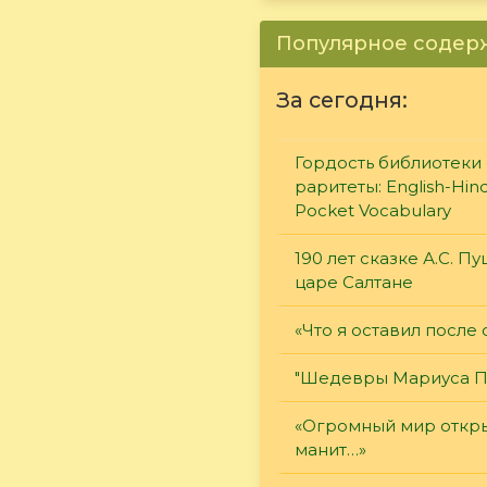
Популярное соде
За сегодня:
Гордость библиотеки 
раритеты: English-Hind
Pocket Vocabulary
190 лет сказке А.С. П
царе Салтане
«Что я оставил после 
"Шедевры Мариуса П
«Огромный мир откры
манит…»