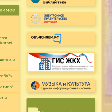
ржимое
- её
ustani
ушкина о
себя?»
етипа"
т и