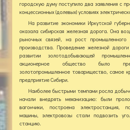
городскую думу поступило два заявления с п
концессионных (долевых) условиях электрическ
На развитие экономики Иркутской губерн
оказала сибирская железная дорога. Она во
рыночных связей, на рост промышленного и
производства. Проведение железной дороги
развитии золотодобывающей промышле
акционерное общество было прео
золотопромышленное товарищество, самое к
предприятие Сибири.
Наиболее быстрыми темпами росла добыча у
начали внедрять механизацию: были проло
вагончики, построена электростанция, п
машины, электровозы стали подвозить уг
станцию.