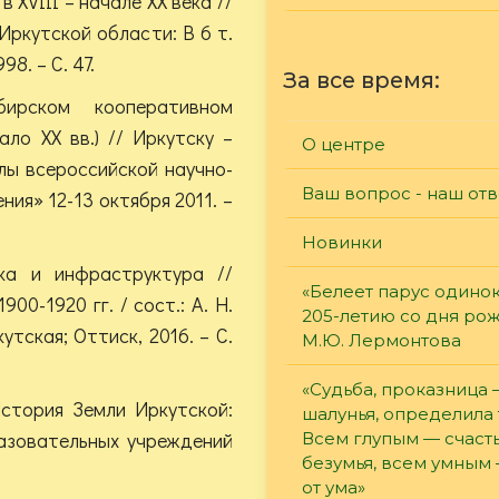
в XVIII – начале XX века //
 Иркутской области: В 6 т.
8. – С. 47.
За все время:
ирском кооперативном
ло XX вв.) // Иркутску –
О центре
лы всероссийской научно-
Ваш вопрос - наш отв
ия» 12-13 октября 2011. –
Новинки
ика и инфраструктура //
«Белеет парус одинок
00-1920 гг. / сост.: А. Н.
205-летию со дня ро
утская; Оттиск, 2016. – С.
М.Ю. Лермонтова
«Судьба, проказница
История Земли Иркутской:
шалунья, определила 
азовательных учреждений
Всем глупым — счасть
безумья, всем умным
от ума»