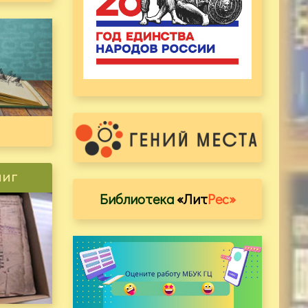
ниг
Библиотека
«Лит
Рес»