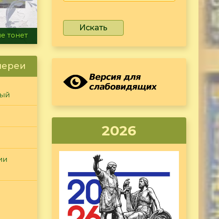
Искать
ammer
лереи
ный
2026
ии