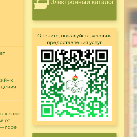
Оцените, пожалуйста, условия
предоставления услуг
ет
ий» к
ждения
 —
так сама:
е от
 — горе