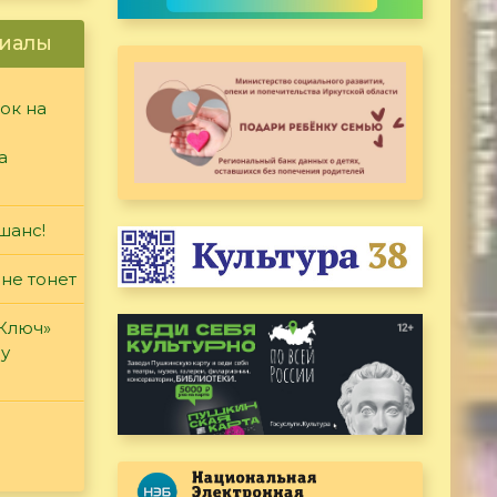
иалы
ок на
а
шанс!
 не тонет
«Ключ»
ду