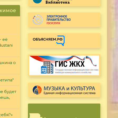
ржимое
- её
ustani
ушкина о
етипа"
не будет
аешь,
себя?»