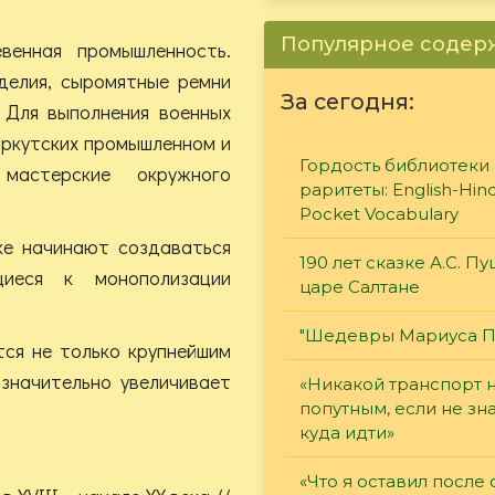
Популярное соде
венная промышленность.
делия, сыромятные ремни
За сегодня:
 Для выполнения военных
иркутских промышленном и
Гордость библиотеки 
 мастерские окружного
раритеты: English-Hind
Pocket Vocabulary
ке начинают создаваться
190 лет сказке А.С. П
щиеся к монополизации
царе Салтане
"Шедевры Мариуса П
тся не только крупнейшим
значительно увеличивает
«Никакой транспорт 
попутным, если не зн
куда идти»
«Что я оставил после 