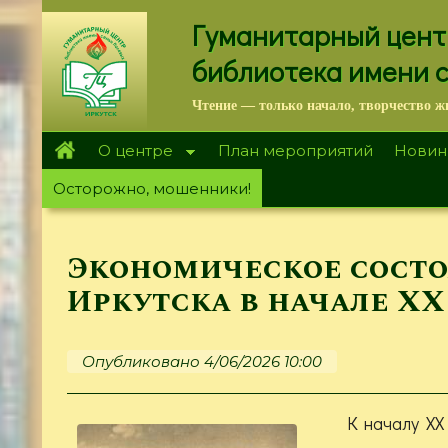
Перейти
Гуманитарный цент
к
основному
библиотека имени 
содержанию
Чтение — только начало, творчество ж
О центре
План мероприятий
Новин
Осторожно, мошенники!
Экономическое сост
Иркутска в начале XX
Опубликовано 4/06/2026 10:00
К началу XX