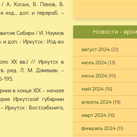
/ А. Косых, В. Панов, В.
е изд., доп. и перераб. –
Новости - арх
звитие Сибири / И. Наумов
. и доп. - Иркутск : Изд-во
август 2024
(21)
ало XX вв.) // Иркутск в
июль 2024
(13)
в. ред. Л. М. Дамешек. –
июнь 2024
(10)
6-195.
май 2024
(16)
рнии в конце XIX – начале
ория Иркутской губернии
апрель 2024
(19)
. – Иркутск : Востсибкнига,
март 2024
(16)
февраль 2024
(11)