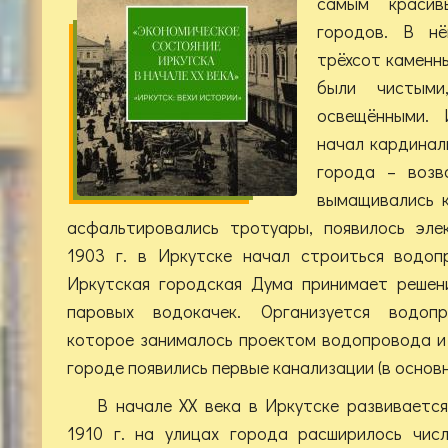
самым красив
городов. В нё
трёхсот каменны
были чистым
освещёнными.
начал кардинал
города – возв
вымащивались 
асфальтировались тротуары, появилось эле
1903 г. в Иркутске начал строиться водоп
Иркутская городская Дума принимает решен
паровых водокачек. Организуется водопр
которое занималось проектом водопровода и 
городе появились первые канализации (в основ
В начале XX века в Иркутске развиваетс
1910 г. на улицах города расширилось чис