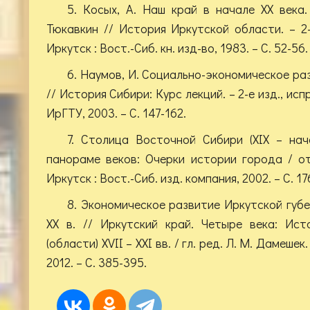
5. Косых, А. Наш край в начале XX века. 
Тюкавкин // История Иркутской области. – 2-
Иркутск : Вост.-Сиб. кн. изд-во, 1983. – С. 52-56.
6. Наумов, И. Социально-экономическое ра
// История Сибири: Курс лекций. – 2-е изд., испр
ИрГТУ, 2003. – С. 147-162.
7. Столица Восточной Сибири (XIX – нач
панораме веков: Очерки истории города / от
Иркутск : Вост.-Сиб. изд. компания, 2002. – С. 17
8. Экономическое развитие Иркутской губе
XX в. // Иркутский край. Четыре века: Ист
(области) XVII – XXI вв. / гл. ред. Л. М. Дамешек
2012. – С. 385-395.