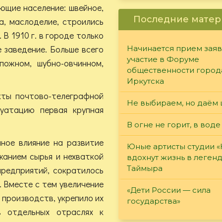
ющие население: швейное,
Последние матер
а, маслоделие, строились
В 1910 г. в городе только
 заведение. Больше всего
Начинается прием заяв
участие в Форуме
пожном, шубно-овчинном,
общественности город
Иркутска
кты почтово-телеграфной
Не выбираем, но даём 
луатацию первая крупная
В огне не горит, в воде
ное влияние на развитие
Юные артисты студии 
жанием сырья и нехваткой
вдохнут жизнь в леген
Таймыра
предприятий, сократилось
. Вместе с тем увеличение
«Дети России — сила
 производств, укрепило их
государства»
в отдельных отраслях к