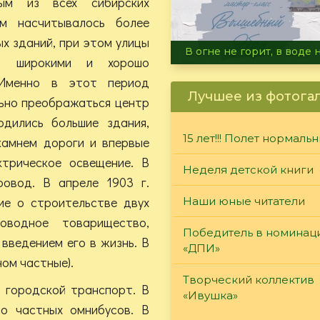
ым из всех сибирских
м насчитывалось более
х зданий, при этом улицы
Летние турниры Warh
и, широкими и хорошо
 Именно в этот период
Лучшее из фотога
ьно преображаться центр
одились большие здания,
15 лет!!! Полет нормаль
камнем дороги и впервые
ктрическое освещение. В
Неделя детской книги
ровод. В апреле 1903 г.
ие о строительстве двух
Наши юные читатели
оводное товарищество,
Победитель в номинац
введением его в жизнь. В
«ДПИ»
ном частные).
Творческий коллектив
я городской транспорт. В
«Ивушка»
ло частных омнибусов. В