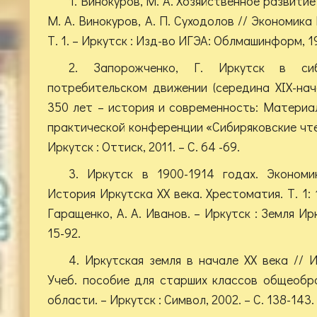
1. Винокуров, М. А. Хозяйственное развитие 
М. А. Винокуров, А. П. Суходолов // Экономика
Т. 1. – Иркутск : Изд-во ИГЭА: Облмашинформ, 199
2. Запорожченко, Г. Иркутск в сиб
потребительском движении (середина XIX-нача
350 лет – история и современность: Материа
практической конференции «Сибиряковские чтен
Иркутск : Оттиск, 2011. – С. 64 -69.
3. Иркутск в 1900-1914 годах. Эконом
История Иркутска XX века. Хрестоматия. Т. 1: 19
Гаращенко, А. А. Иванов. – Иркутск : Земля Ирк
15-92.
4. Иркутская земля в начале XX века // 
Учеб. пособие для старших классов общеобр
области. – Иркутск : Символ, 2002. – С. 138-143.