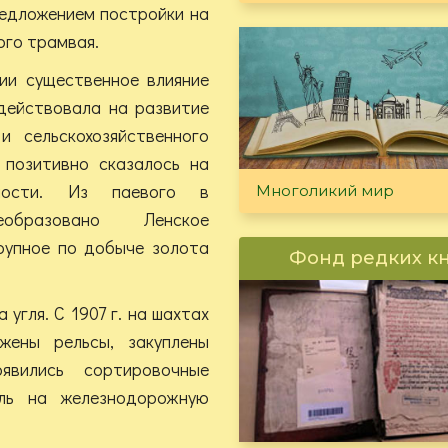
редложением постройки на
ого трамвая.
ии существенное влияние
здействовала на развитие
 сельскохозяйственного
 позитивно сказалось на
нности. Из паевого в
Многоликий мир
бразовано Ленское
рупное по добыче золота
Фонд редких к
гля. С 1907 г. на шахтах
жены рельсы, закуплены
оявились сортировочные
оль на железнодорожную