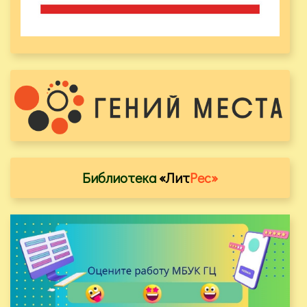
Библиотека
«Лит
Рес»