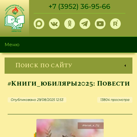
Перейти
+7 (3952) 36-95-66
к
основному
содержанию
Меню
Поиск по сайту
#Книги_юбиляры2025: Повести
Опубликовано 29/08/2025 12:53
13804 просмотра